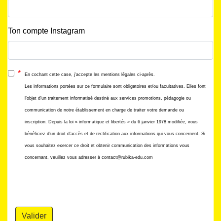
Ton compte Instagram
*
En cochant cette case, j'accepte les mentions légales ci-après.
Les informations portées sur ce formulaire sont obligatoires et/ou facultatives. Elles font
l’objet d’un traitement informatisé destiné aux services promotions, pédagogie ou
communication de notre établissement en charge de traiter votre demande ou
inscription. Depuis la loi « informatique et libertés » du 6 janvier 1978 modifiée, vous
bénéficiez d’un droit d’accès et de rectification aux informations qui vous concernent. Si
vous souhaitez exercer ce droit et obtenir communication des informations vous
concernant, veuillez vous adresser à contact@rubika-edu.com
Valider